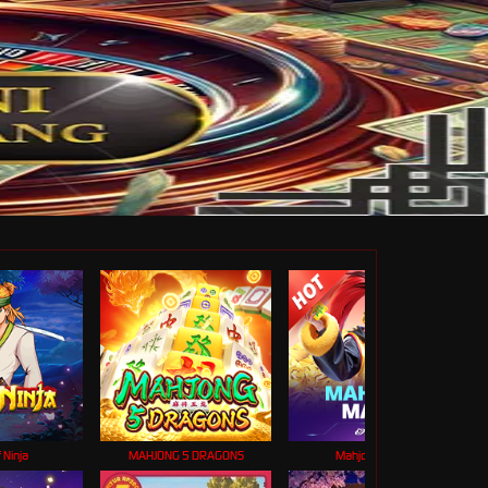
 Ninja
MAHJONG 5 DRAGONS
Mahjong Magic