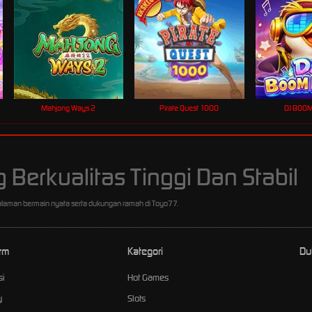
Mahjong Ways 2
Pirate Quest 1000
DJ BOO
 Berkualitas Tinggi Dan Stabil
laman bermain nyata serta dukungan ramah di Toyo77.
orm
Kategori
Du
si
Hot Games
y
Slots