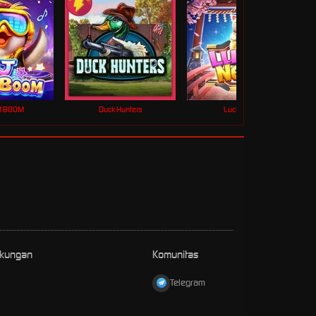
M BOOM
Duck Hunters
Lucky Neko
kungan
Komunitas
Telegram