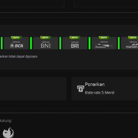
rikan tidak dapat diproses
Penarikan
Rata-rata 5 Menit
dukung