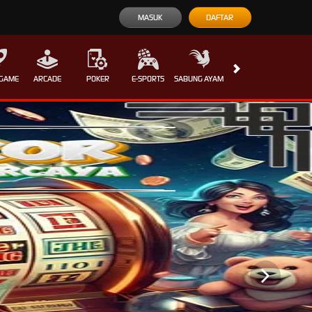
MASUK
DAFTAR
 GAME
ARCADE
POKER
E-SPORTS
SABUNG AYAM
PROMOSI